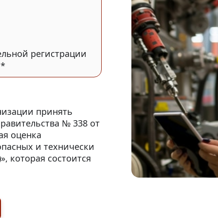
ельной регистрации
О*
низации принять
равительства № 338 от
ая оценка
опасных и технически
», которая состоится