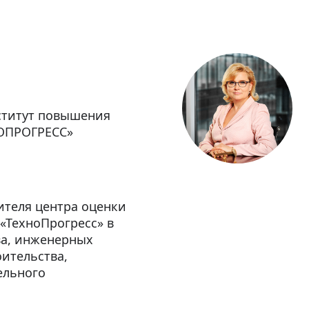
ститут повышения
ОПРОГРЕСС»
ителя центра оценки
ТехноПрогресс» в
ва, инженерных
ительства,
ельного