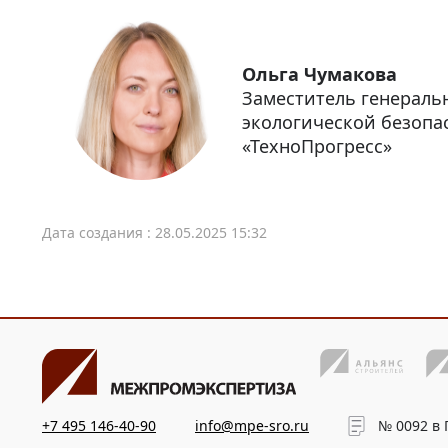
Ольга Чумакова
Заместитель генераль
экологической безопа
«ТехноПрогресс»
Дата создания : 28.05.2025 15:32
+7 495 146-40-90
info@mpe-sro.ru
№ 0092 в