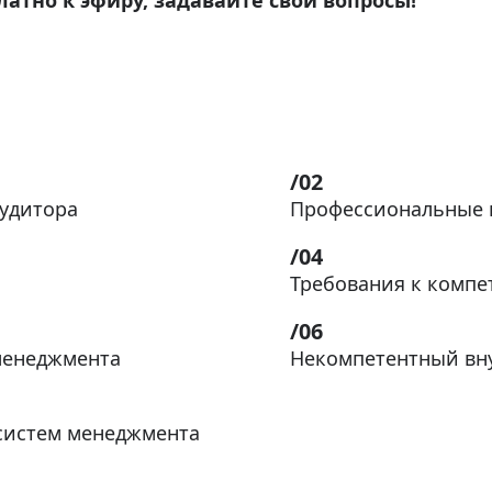
атно к эфиру, задавайте свои вопросы!
удитора
Профессиональные 
Требования к компе
менеджмента
Некомпетентный вну
 систем менеджмента